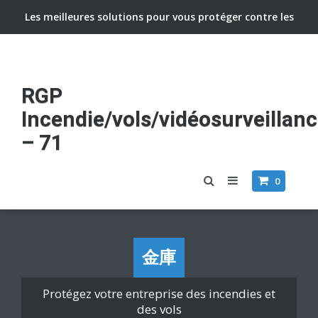
Les meilleures solutions pour vous protéger contre les
vols et incendies
RGP
Incendie/vols/vidéosurveillan
– 71
0
金庫
Protégez votre entreprise des incendies et
des vols