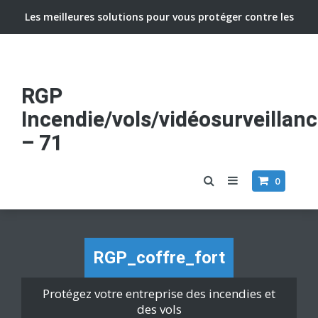
Les meilleures solutions pour vous protéger contre les
vols et incendies
RGP
Incendie/vols/vidéosurveillan
– 71
0
RGP_coffre_fort
Protégez votre entreprise des incendies et
des vols