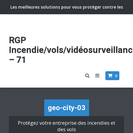
Les meilleures solutions pour vous protéger contre les
vols et incendies
RGP
Incendie/vols/vidéosurveillan
– 71
0
geo-city-03
Protégez votre entreprise des incendies et
des vols