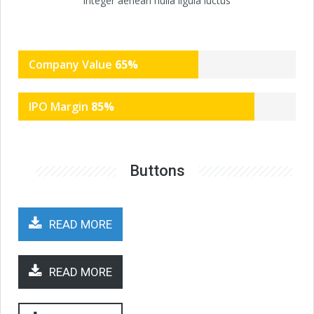
integer aenean nulla ligula luctus
Company Value
65
%
IPO Margin
85
%
Buttons
READ MORE
READ MORE