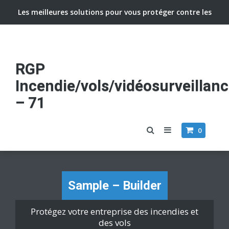
Les meilleures solutions pour vous protéger contre les
vols et incendies
RGP
Incendie/vols/vidéosurveillan
– 71
0
Sample – Builder
Protégez votre entreprise des incendies et
des vols