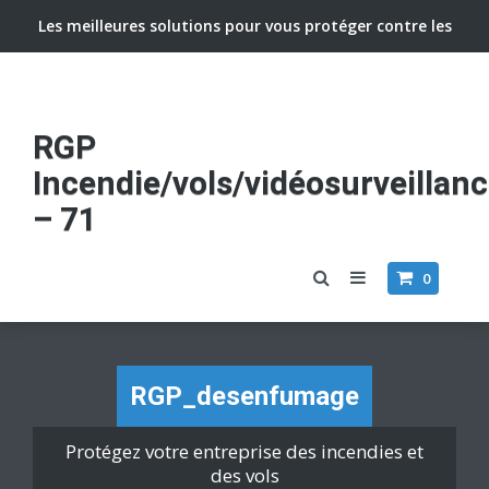
Les meilleures solutions pour vous protéger contre les
vols et incendies
RGP
Incendie/vols/vidéosurveillan
– 71
0
RGP_desenfumage
Protégez votre entreprise des incendies et
des vols