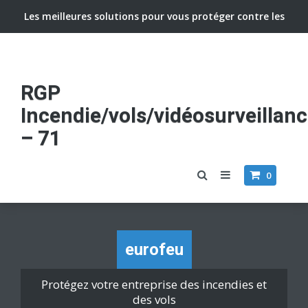
Les meilleures solutions pour vous protéger contre les
vols et incendies
RGP
Incendie/vols/vidéosurveillan
– 71
0
eurofeu
Protégez votre entreprise des incendies et
des vols