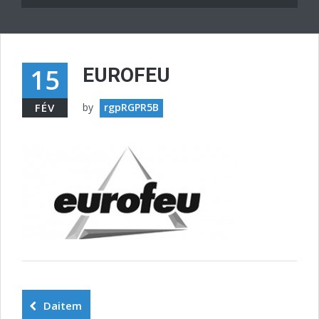
15
EUROFEU
FÉV
by
rgpRGPR5B
Daitem