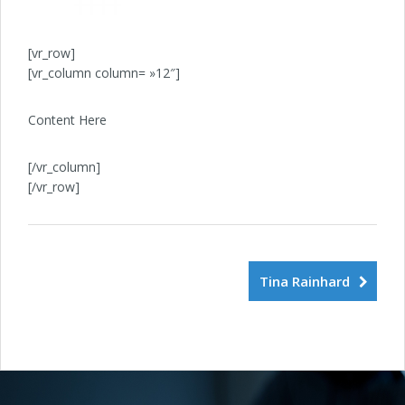
[vr_row]
[vr_column column= »12″]
Content Here
[/vr_column]
[/vr_row]
Tina Rainhard