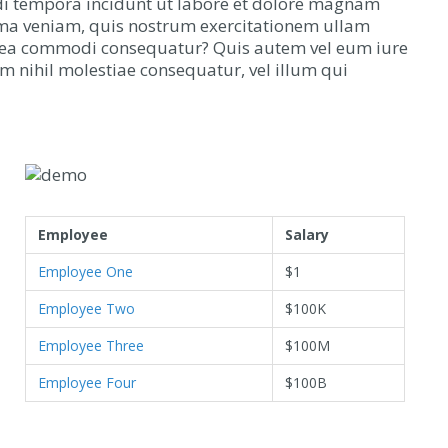
di tempora incidunt ut labore et dolore magnam
ma veniam, quis nostrum exercitationem ullam
 ex ea commodi consequatur? Quis autem vel eum iure
am nihil molestiae consequatur, vel illum qui
Employee
Salary
Employee One
$1
Employee Two
$100K
Employee Three
$100M
Employee Four
$100B