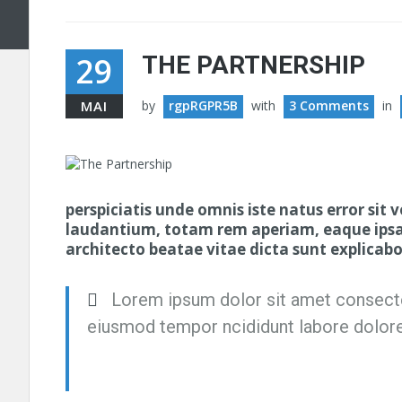
29
THE PARTNERSHIP
MAI
by
rgpRGPR5B
with
3 Comments
in
perspiciatis unde omnis iste natus error s
laudantium, totam rem aperiam, eaque ipsa q
architecto beatae vitae dicta sunt explica
Lorem ipsum dolor sit amet consecte
eiusmod tempor ncididunt labore dolor