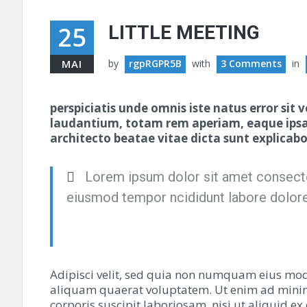
25
LITTLE MEETING
MAI
by
rgpRGPR5B
with
3 Comments
in
perspiciatis unde omnis iste natus error s
laudantium, totam rem aperiam, eaque ipsa q
architecto beatae vitae dicta sunt explica
Lorem ipsum dolor sit amet consecte
eiusmod tempor ncididunt labore dolor
Adipisci velit, sed quia non numquam eius mo
aliquam quaerat voluptatem. Ut enim ad mini
corporis suscipit laboriosam, nisi ut aliquid