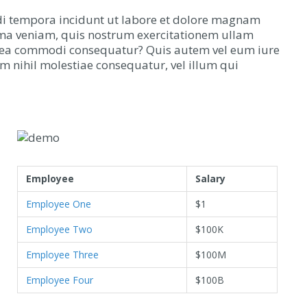
di tempora incidunt ut labore et dolore magnam
ma veniam, quis nostrum exercitationem ullam
 ex ea commodi consequatur? Quis autem vel eum iure
am nihil molestiae consequatur, vel illum qui
Employee
Salary
Employee One
$1
Employee Two
$100K
Employee Three
$100M
Employee Four
$100B