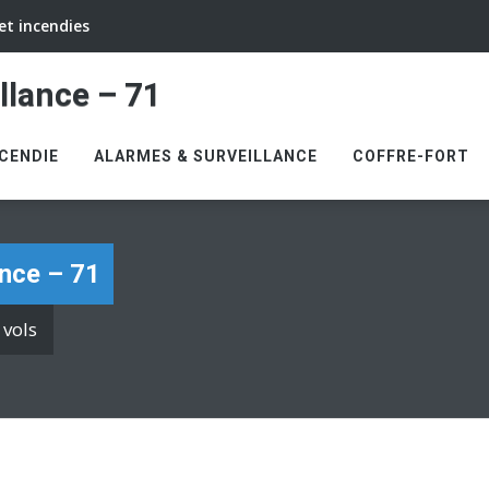
et incendies
llance – 71
NCENDIE
ALARMES & SURVEILLANCE
COFFRE-FORT
ance – 71
 vols