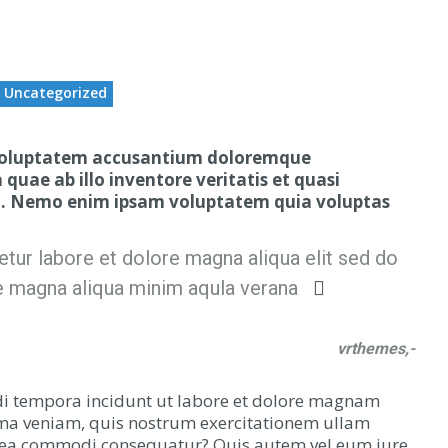
Uncategorized
it voluptatem accusantium doloremque
uae ab illo inventore veritatis et quasi
bo. Nemo enim ipsam voluptatem quia voluptas
tur labore et dolore magna aliqua elit sed do
e magna aliqua minim aqula verana
vrthemes,-
di tempora incidunt ut labore et dolore magnam
ma veniam, quis nostrum exercitationem ullam
 ex ea commodi consequatur? Quis autem vel eum iure