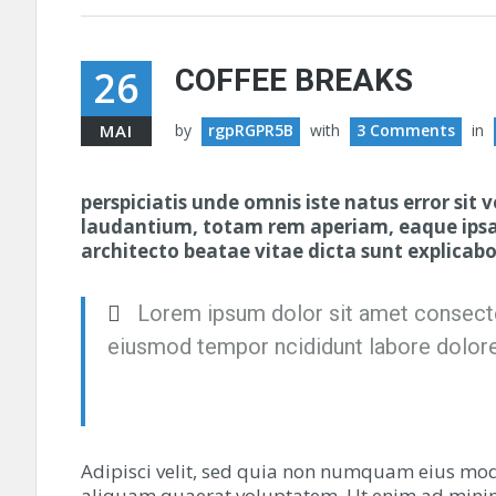
26
COFFEE BREAKS
MAI
by
rgpRGPR5B
with
3 Comments
in
perspiciatis unde omnis iste natus error s
laudantium, totam rem aperiam, eaque ipsa q
architecto beatae vitae dicta sunt explica
Lorem ipsum dolor sit amet consecte
eiusmod tempor ncididunt labore dolor
Adipisci velit, sed quia non numquam eius mo
aliquam quaerat voluptatem. Ut enim ad mini