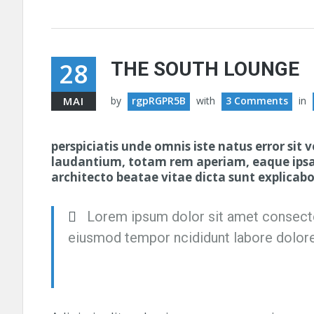
28
THE SOUTH LOUNGE
MAI
by
rgpRGPR5B
with
3 Comments
in
perspiciatis unde omnis iste natus error s
laudantium, totam rem aperiam, eaque ipsa q
architecto beatae vitae dicta sunt explica
Lorem ipsum dolor sit amet consecte
eiusmod tempor ncididunt labore dolor