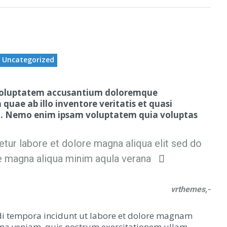
Uncategorized
it voluptatem accusantium doloremque
uae ab illo inventore veritatis et quasi
bo. Nemo enim ipsam voluptatem quia voluptas
tur labore et dolore magna aliqua elit sed do
e magna aliqua minim aqula verana
vrthemes,-
di tempora incidunt ut labore et dolore magnam
ma veniam, quis nostrum exercitationem ullam