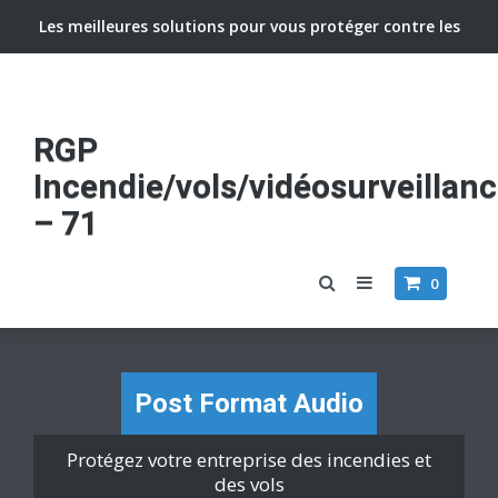
Les meilleures solutions pour vous protéger contre les
vols et incendies
RGP
Incendie/vols/vidéosurveillan
– 71
0
Post Format Audio
Protégez votre entreprise des incendies et
des vols