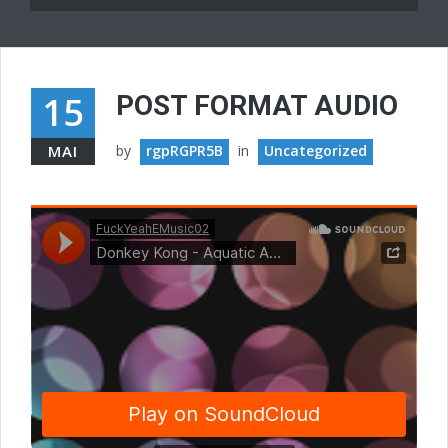
15
POST FORMAT AUDIO
MAI
by
rgpRGPR5B
in
Uncategorized